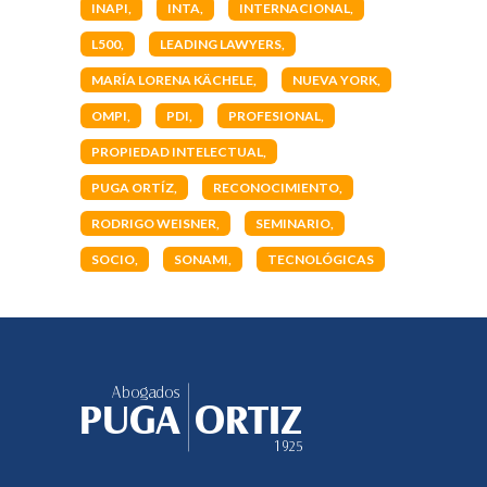
INAPI
INTA
INTERNACIONAL
L500
LEADING LAWYERS
MARÍA LORENA KÄCHELE
NUEVA YORK
OMPI
PDI
PROFESIONAL
PROPIEDAD INTELECTUAL
PUGA ORTÍZ
RECONOCIMIENTO
RODRIGO WEISNER
SEMINARIO
SOCIO
SONAMI
TECNOLÓGICAS