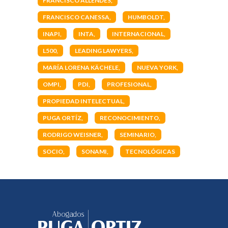
FRANCISCO ALLENDES
FRANCISCO CANESSA
HUMBOLDT
INAPI
INTA
INTERNACIONAL
L500
LEADING LAWYERS
MARÍA LORENA KÄCHELE
NUEVA YORK
OMPI
PDI
PROFESIONAL
PROPIEDAD INTELECTUAL
PUGA ORTÍZ
RECONOCIMIENTO
RODRIGO WEISNER
SEMINARIO
SOCIO
SONAMI
TECNOLÓGICAS