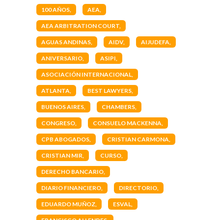
100 AÑOS
AEA
AEA ARBITRATION COURT
AGUAS ANDINAS
AIDV
AIJUDEFA
ANIVERSARIO
ASIPI
ASOCIACIÓN INTERNACIONAL
ATLANTA
BEST LAWYERS
BUENOS AIRES
CHAMBERS
CONGRESO
CONSUELO MACKENNA
CPB ABOGADOS
CRISTIAN CARMONA
CRISTIAN MIR
CURSO
DERECHO BANCARIO
DIARIO FINANCIERO
DIRECTORIO
EDUARDO MUÑOZ
ESVAL