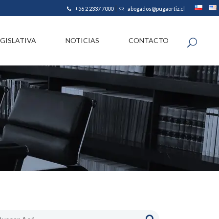
|
+56 2 2337 7000
abogados@pugaortiz.cl
EGISLATIVA
NOTICIAS
CONTACTO