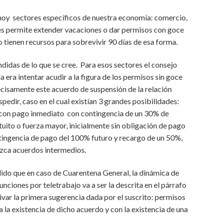
n hoy sectores específicos de nuestra economía: comercio,
 les permite extender vacaciones o dar permisos con goce
tienen recursos para sobrevivir 90 días de esa forma.
didas de lo que se cree. Para esos sectores el consejo
ra intentar acudir a la figura de los permisos sin goce
ecisamente este acuerdo de suspensión de la relación
espedir, caso en el cual existían 3 grandes posibilidades:
) con pago inmediato con contingencia de un 30% de
rtuito o fuerza mayor, inicialmente sin obligación de pago
tingencia de pago del 100% futuro y recargo de un 50%,
zca acuerdos intermedios.
do que en caso de Cuarentena General, la dinámica de
nciones por teletrabajo va a ser la descrita en el párrafo
tivar la primera sugerencia dada por el suscrito: permisos
 la existencia de dicho acuerdo y con la existencia de una