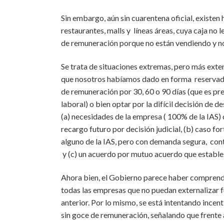
Sin embargo, aún sin cuarentena oficial, existe
restaurantes, malls y líneas áreas, cuya caja no
de remuneración porque no están vendiendo y no 
Se trata de situaciones extremas, pero más exten
que nosotros habíamos dado en forma reservada e
de remuneración por 30, 60 o 90 días (que es pr
laboral) o bien optar por la difícil decisión de d
(a) necesidades de la empresa ( 100% de la IAS
recargo futuro por decisión judicial, (b) caso fo
alguno de la IAS, pero con demanda segura, con
y (c) un acuerdo por mutuo acuerdo que estable
Ahora bien, el Gobierno parece haber comprendi
todas las empresas que no puedan externalizar fu
anterior. Por lo mismo, se está intentando incen
sin goce de remuneración, señalando que frente a