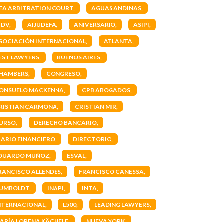
EA ARBITRATION COURT
AGUAS ANDINAS
IDV
AIJUDEFA
ANIVERSARIO
ASIPI
SOCIACIÓN INTERNACIONAL
ATLANTA
EST LAWYERS
BUENOS AIRES
HAMBERS
CONGRESO
ONSUELO MACKENNA
CPB ABOGADOS
RISTIAN CARMONA
CRISTIAN MIR
URSO
DERECHO BANCARIO
IARIO FINANCIERO
DIRECTORIO
DUARDO MUÑOZ
ESVAL
RANCISCO ALLENDES
FRANCISCO CANESSA
UMBOLDT
INAPI
INTA
NTERNACIONAL
L500
LEADING LAWYERS
ARÍA LORENA KÄCHELE
NUEVA YORK