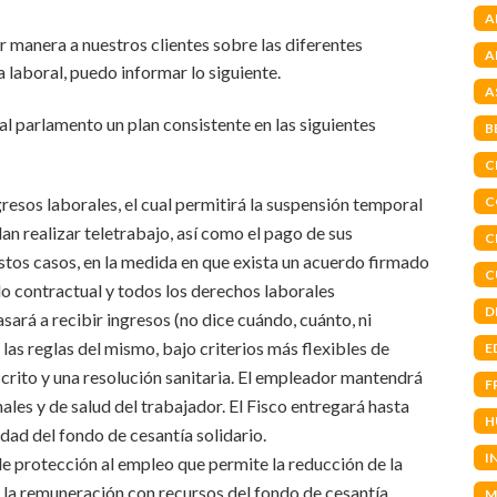
A
r manera a nuestros clientes sobre las diferentes
A
 laboral, puedo informar lo siguiente.
A
al parlamento un plan consistente en las siguientes
B
C
C
gresos laborales, el cual permitirá la suspensión temporal
an realizar teletrabajo, así como el pago de sus
C
tos casos, en la medida en que exista un acuerdo firmado
C
ulo contractual y todos los derechos laborales
D
sará a recibir ingresos (no dice cuándo, cuánto, ni
las reglas del mismo, bajo criterios más flexibles de
E
escrito y una resolución sanitaria. El empleador mantendrá
F
ales y de salud del trabajador. El Fisco entregará hasta
H
dad del fondo de cesantía solidario.
I
de protección al empleo que permite la reducción de la
 la remuneración con recursos del fondo de cesantía
M