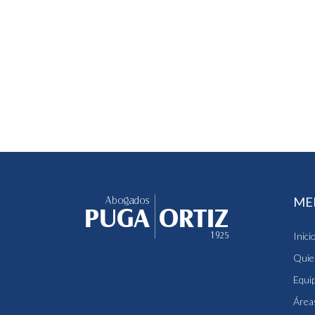
ME
Inici
Quie
Equi
Áreas