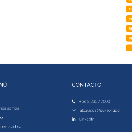
O
P
R
S
T
NÚ
CONTACTO
o
+56 2 2337 7000
nes somos
abogados@pugaortiz.cl
po
LinkedIn
 de práctica