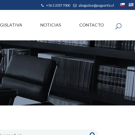
|
+56 2 2337 7000
abogados@pugaortiz.cl
EGISLATIVA
NOTICIAS
CONTACTO