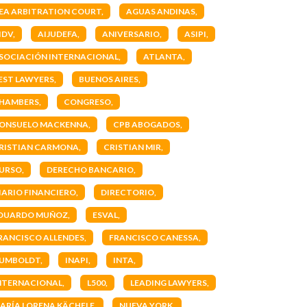
EA ARBITRATION COURT
AGUAS ANDINAS
IDV
AIJUDEFA
ANIVERSARIO
ASIPI
SOCIACIÓN INTERNACIONAL
ATLANTA
EST LAWYERS
BUENOS AIRES
HAMBERS
CONGRESO
ONSUELO MACKENNA
CPB ABOGADOS
RISTIAN CARMONA
CRISTIAN MIR
URSO
DERECHO BANCARIO
IARIO FINANCIERO
DIRECTORIO
DUARDO MUÑOZ
ESVAL
RANCISCO ALLENDES
FRANCISCO CANESSA
UMBOLDT
INAPI
INTA
NTERNACIONAL
L500
LEADING LAWYERS
ARÍA LORENA KÄCHELE
NUEVA YORK