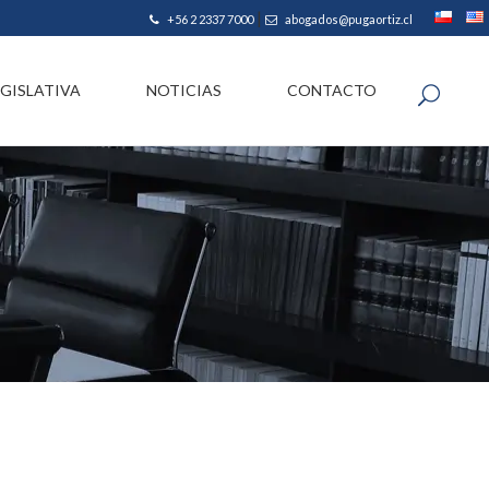
|
+56 2 2337 7000
abogados@pugaortiz.cl
EGISLATIVA
NOTICIAS
CONTACTO