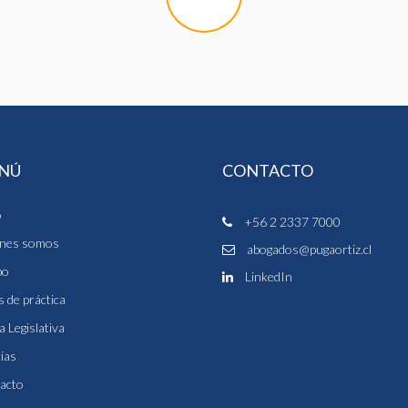
NÚ
CONTACTO
o
+56 2 2337 7000
nes somos
abogados@pugaortiz.cl
po
LinkedIn
 de práctica
a Legislativa
ias
acto