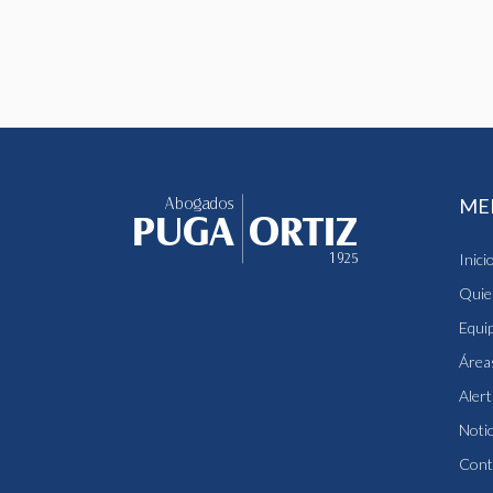
ME
Inici
Quie
Equi
Áreas
Alert
Notic
Cont